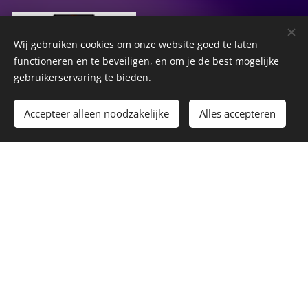
Wij gebruiken cookies om onze website goed te laten
functioneren en te beveiligen, en om je de best mogelijke
gebruikerservaring te bieden.
Accepteer alleen noodzakelijke
Alles accepteren
Het is een rare avond. Een deel van Nederland kreeg
Begin
Maak een gratis website.
vandaag vakantie, terwijl het andere deel zich
voorbereidt op het weekend om daarna nog twee
weken keihard te ploeteren. Hoe dan ook, voor beide
groepen hebben we lekkere muziek van Daddy Yankee,
Panic! At The Disco, Fools Garden en Dotan klaar staan.
En het blijft natuurlijk donderdagavond
studentenstapavond, dus er staat ook muziek van Mr.
Polska voor je klaar! #lekkerman