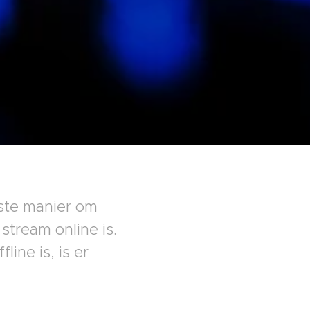
kste manier om
 stream online is.
line is, is er