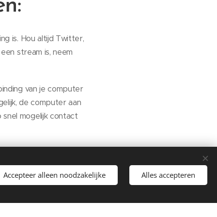
en:
 is. Hou altijd Twitter,
 een stream is, neem
binding van je computer
gelijk, de computer aan
snel mogelijk contact
jk uit bitrate. Hoe
rate uit 256 kbp/s.
Accepteer alleen noodzakelijke
Alles accepteren
oe meer luisteraars,
Begin
atis!
waliteit af en toe wat
n alsjeblieft contact op