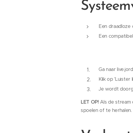
Systeemv
Een draadloze 
Een compatibele
Ga naar live.jord
Klik op 'Luister 
Je wordt doorge
LET OP!
Als de stream o
spoelen of te herhalen.