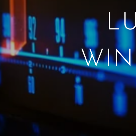
L
WIN