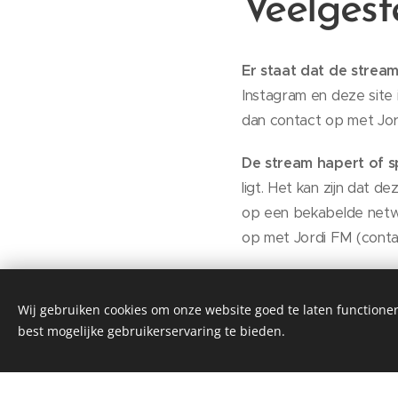
Veelgest
Er staat dat de stream
Instagram en deze site 
dan contact op met Jor
De stream hapert of sp
ligt. Het kan zijn dat d
op een bekabelde netwe
op met Jordi FM (conta
De kwaliteit van de str
meer bitrate, des te hog
Wij gebruiken cookies om onze website goed te laten functioner
Echter moet dit verdeel
best mogelijke gebruikerservaring te bieden.
Deze website we
des te slechter de kwali
minder. Echter moet muzi