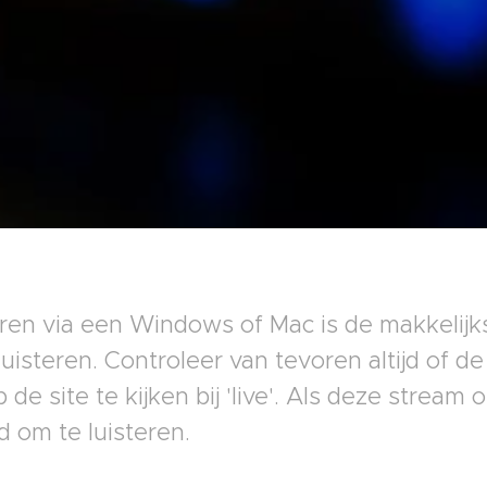
eren via een Windows of Mac is de makkelij
luisteren. Controleer van tevoren altijd of de
de site te kijken bij 'live'. Als deze stream off
 om te luisteren.