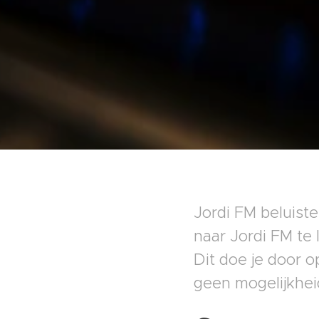
Jordi FM beluist
naar Jordi FM te 
Dit doe je door op 
geen mogelijkheid