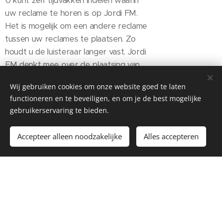
U kunt zelf tijdvakken indelen waarin
uw reclame te horen is op Jordi FM.
Het is mogelijk om een andere reclame
tussen uw reclames te plaatsen. Zo
houdt u de luisteraar langer vast. Jordi
FM denkt mee over de plaatsing van
uw reclame. De maximale duur is 60
Wij gebruiken cookies om onze website goed te laten
seconden.
functioneren en te beveiligen, en om je de best mogelijke
gebruikerservaring te bieden.
Staat uw gewenste optie hier niet bij? We denken graag
mee om uw reclame nog beter te maken.
Accepteer alleen noodzakelijke
Alles accepteren
Begin
Maak een gratis website.
Bestel uw zendtijd