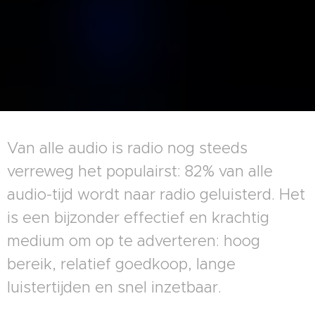
Van alle audio is radio nog steeds
verreweg het populairst: 82% van alle
audio-tijd wordt naar radio geluisterd. Het
is een bijzonder effectief en krachtig
medium om op te adverteren: hoog
bereik, relatief goedkoop, lange
luistertijden en snel inzetbaar.