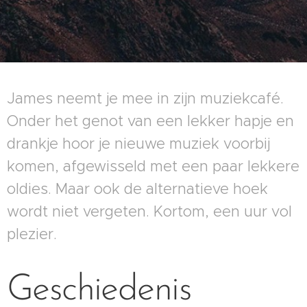
James neemt je mee in zijn muziekcafé.
Onder het genot van een lekker hapje en
drankje hoor je nieuwe muziek voorbij
komen, afgewisseld met een paar lekkere
oldies. Maar ook de alternatieve hoek
wordt niet vergeten. Kortom, een uur vol
plezier.
Geschiedenis