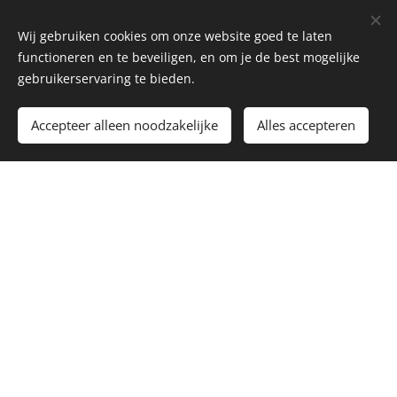
Wij gebruiken cookies om onze website goed te laten
Items in de show
functioneren en te beveiligen, en om je de best mogelijke
gebruikerservaring te bieden.
Knuffelplaat
Accepteer alleen noodzakelijke
Alles accepteren
Begin
Maak een gratis website.
TV-tune van de week
Presentatie:
James Witteman
Dagen:
Elke dag
Tijdstip:
18:00-19:00
Alle uitzendingen