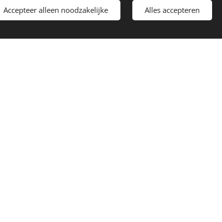
 meebrengen.
Accepteer alleen noodzakelijke
Alles accepteren
er aansprakelijk voor
Begin
atis!
n die een mobiele
isteren in de auto.