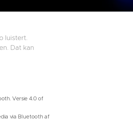
 luistert.
en. Dat kan
th. Versie 4.0 of
ia via Bluetooth af