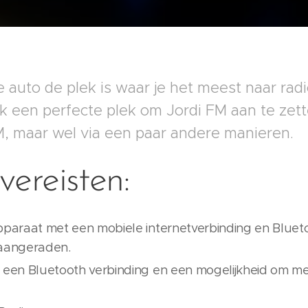
 auto de plek is waar je het meest naar radio
k een perfecte plek om Jordi FM aan te zett
FM, maar wel via een paar andere manieren.
ereisten:
paraat met een mobiele internetverbinding en Bluetoo
aangeraden.
een Bluetooth verbinding en een mogelijkheid om med