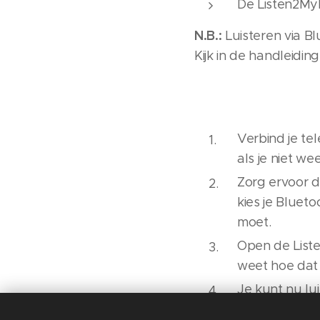
De Listen2My
N.B.:
Luisteren via Bl
Kijk in de handleiding
Verbind je te
als je niet we
Zorg ervoor da
kies je Bluetoo
moet.
Open de Liste
weet hoe dat
Je kunt nu lu