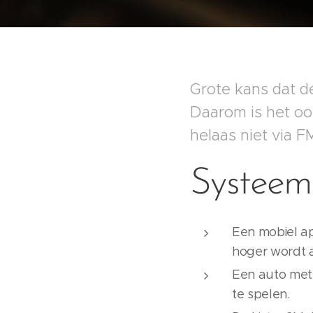
Grote kans dat de
Daarom is het oo
helaas niet via 
Systeemv
Een mobiel ap
hoger wordt 
Een auto met 
te spelen.